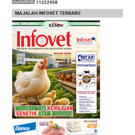
1
1
2
2
2
9
5
8
MAJALAH INFOVET TERBARU