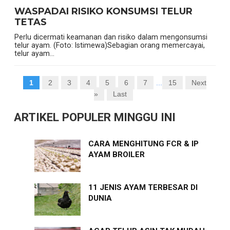
WASPADAI RISIKO KONSUMSI TELUR
TETAS
Perlu dicermati keamanan dan risiko dalam mengonsumsi
telur ayam. (Foto: Istimewa)Sebagian orang memercayai,
telur ayam...
1
2
3
4
5
6
7
...
15
Next
»
Last
ARTIKEL POPULER MINGGU INI
CARA MENGHITUNG FCR & IP
AYAM BROILER
11 JENIS AYAM TERBESAR DI
DUNIA