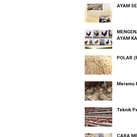
AYAM SE
MENGENA
AYAM K
POLAR (
Meramu 
Teknik P
CARA ME