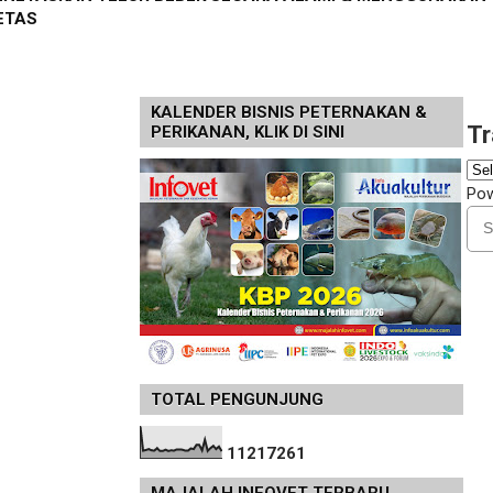
ETAS
KALENDER BISNIS PETERNAKAN &
Tr
PERIKANAN, KLIK DI SINI
Po
TOTAL PENGUNJUNG
1
1
2
1
7
2
6
1