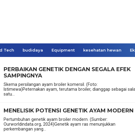
d Tech
budidaya
Equipment
kesehatan hewan
Ek
PERBAIKAN GENETIK DENGAN SEGALA EFEK
SAMPINGNYA
Skema persilangan ayam broiler komersil. (Foto:
Istimewa)Peternakan ayam, terutama broiler, dianggap sebagai sal
satu...
MENELISIK POTENSI GENETIK AYAM MODERN
Pertumbuhan genetik ayam broiler modern. (Sumber:
Ourworldindata.org, 2024)Genetik ayam ras menunjukkan
perkembangan yang...