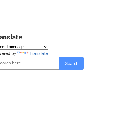
anslate
wered by
Translate
Search