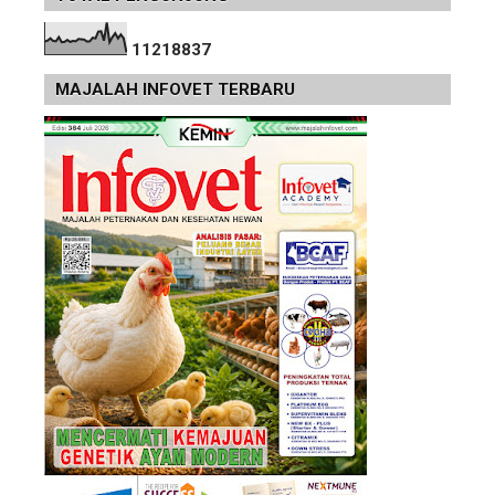
1
1
2
1
8
8
3
7
MAJALAH INFOVET TERBARU