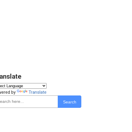
anslate
wered by
Translate
Search