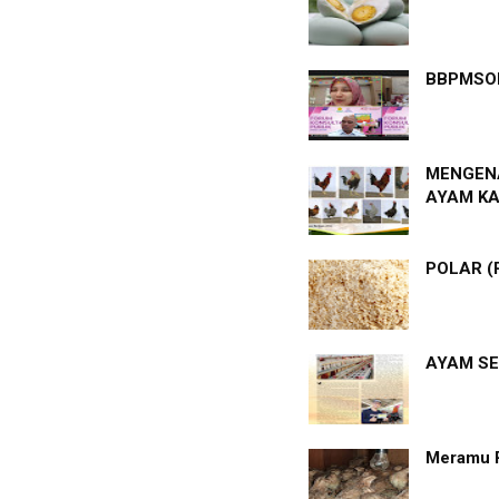
BBPMSOH
MENGENA
AYAM K
POLAR (
AYAM SE
Meramu 