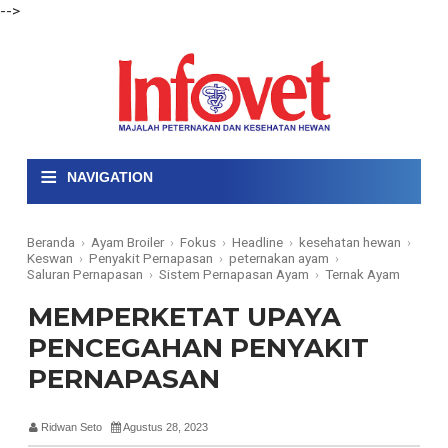
-->
≡
NAVIGATION
Beranda
›
Ayam Broiler
›
Fokus
›
Headline
›
kesehatan hewan
›
Keswan
›
Penyakit Pernapasan
›
peternakan ayam
›
Saluran Pernapasan
›
Sistem Pernapasan Ayam
›
Ternak Ayam
MEMPERKETAT UPAYA
PENCEGAHAN PENYAKIT
PERNAPASAN
Ridwan Seto
Agustus 28, 2023