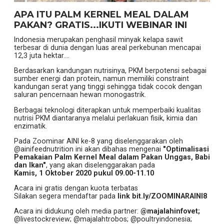
APA ITU PALM KERNEL MEAL DALAM
PAKAN? GRATIS...IKUTI WEBINAR INI
Indonesia merupakan penghasil minyak kelapa sawit
terbesar di dunia dengan luas areal perkebunan mencapai
12,3 juta hektar....
Berdasarkan kandungan nutrisinya, PKM berpotensi sebagai
sumber energi dan protein, namun memiliki constraint
kandungan serat yang tinggi sehingga tidak cocok dengan
saluran pencernaan hewan monogastrik.
Berbagai teknologi diterapkan untuk memperbaiki kualitas
nutrisi PKM diantaranya melalui perlakuan fisik, kimia dan
enzimatik.
Pada Zoominar AINI ke-8 yang diselenggarakan oleh
@ainifeednutrition ini akan dibahas mengenai
"Optimalisasi
Pemakaian Palm Kernel Meal dalam Pakan Unggas, Babi
dan Ikan"
, yang akan diselenggarakan pada
Kamis, 1 Oktober 2020 pukul 09.00-11.10
Acara ini gratis dengan kuota terbatas
Silakan segera mendaftar pada
link bit.ly/ZOOMINARAINI8
Acara ini didukung oleh media partner:
@majalahinfovet;
@livestockreview; @majalahtrobos; @poultryindonesia;