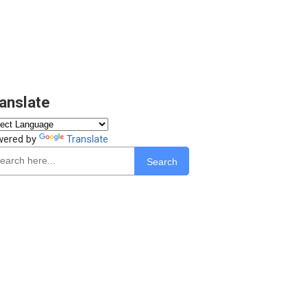
anslate
wered by
Translate
Search