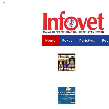
-->
Home
Fokus
Peristiwa
Fee
Links