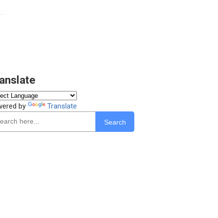
anslate
wered by
Translate
Search