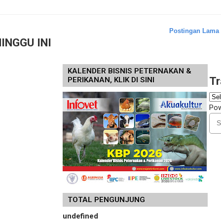
Postingan Lama
INGGU INI
KALENDER BISNIS PETERNAKAN &
Tr
PERIKANAN, KLIK DI SINI
Po
TOTAL PENGUNJUNG
u
n
d
e
f
n
e
d