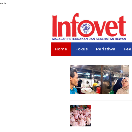
-->
Home
Fokus
Peristiwa
Fee
Links