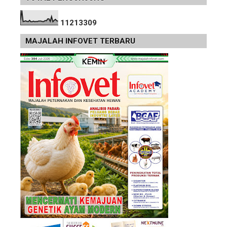
1
1
2
1
3
3
0
9
MAJALAH INFOVET TERBARU