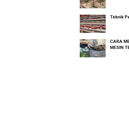
Teknik P
CARA ME
MESIN T