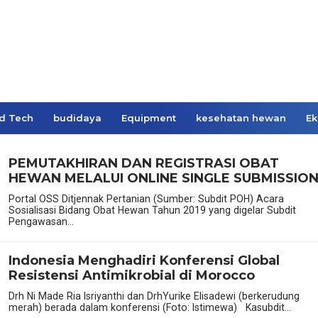
d Tech
budidaya
Equipment
kesehatan hewan
Ek
PEMUTAKHIRAN DAN REGISTRASI OBAT
HEWAN MELALUI ONLINE SINGLE SUBMISSIO
Portal OSS Ditjennak Pertanian (Sumber: Subdit POH) Acara
Sosialisasi Bidang Obat Hewan Tahun 2019 yang digelar Subdit
Pengawasan...
Indonesia Menghadiri Konferensi Global
Resistensi Antimikrobial di Morocco
Drh Ni Made Ria Isriyanthi dan DrhYurike Elisadewi (berkerudung
merah) berada dalam konferensi (Foto: Istimewa) Kasubdit...