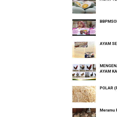
BBPMSOH
AYAM SE
MENGENA
AYAM K
POLAR (
Meramu 