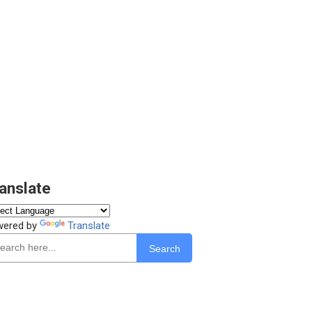
anslate
wered by
Translate
Search