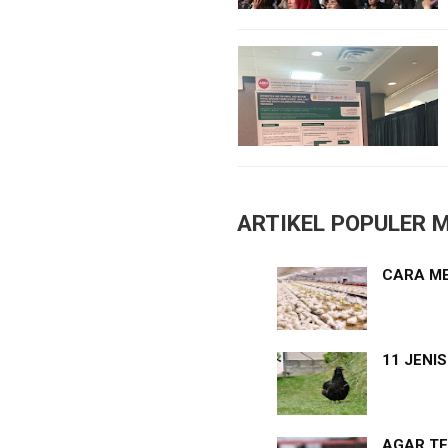
ARTIKEL POPULER M
CARA ME
11 JENI
AGAR TE