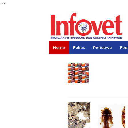
-->
Home
Fokus
Peristiwa
Fee
Links