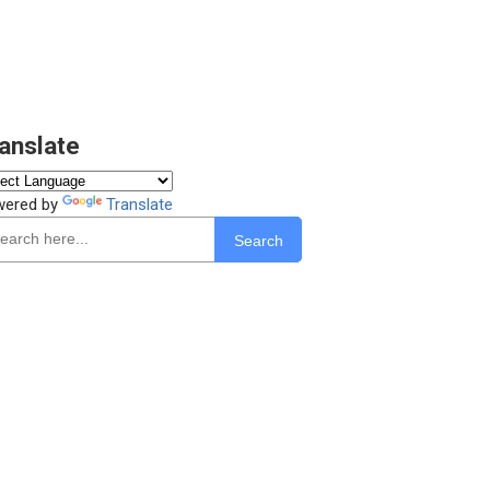
anslate
wered by
Translate
Search