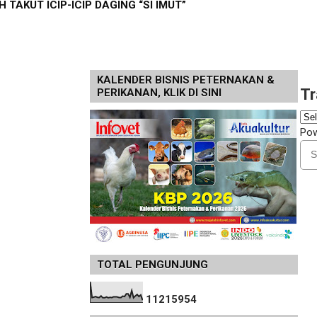
 TAKUT ICIP-ICIP DAGING “SI IMUT”
KALENDER BISNIS PETERNAKAN &
Tr
PERIKANAN, KLIK DI SINI
Po
TOTAL PENGUNJUNG
1
1
2
1
5
9
5
4