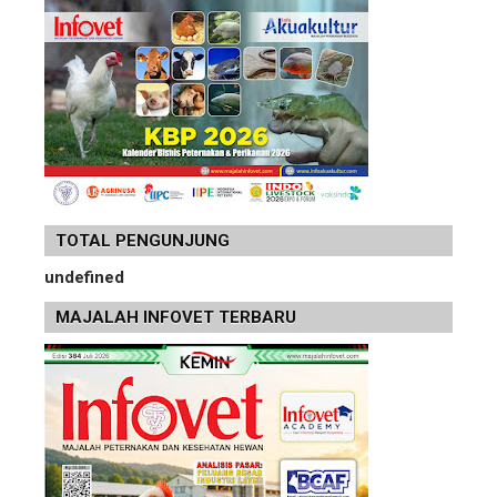
TOTAL PENGUNJUNG
u
n
d
e
f
n
e
d
MAJALAH INFOVET TERBARU