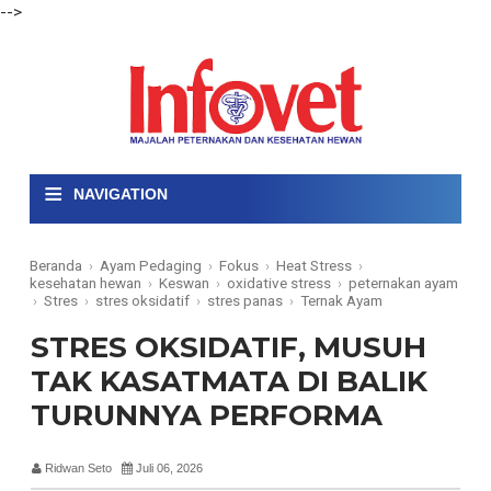
-->
≡
NAVIGATION
Beranda
›
Ayam Pedaging
›
Fokus
›
Heat Stress
›
kesehatan hewan
›
Keswan
›
oxidative stress
›
peternakan ayam
›
Stres
›
stres oksidatif
›
stres panas
›
Ternak Ayam
STRES OKSIDATIF, MUSUH
TAK KASATMATA DI BALIK
TURUNNYA PERFORMA
Ridwan Seto
Juli 06, 2026