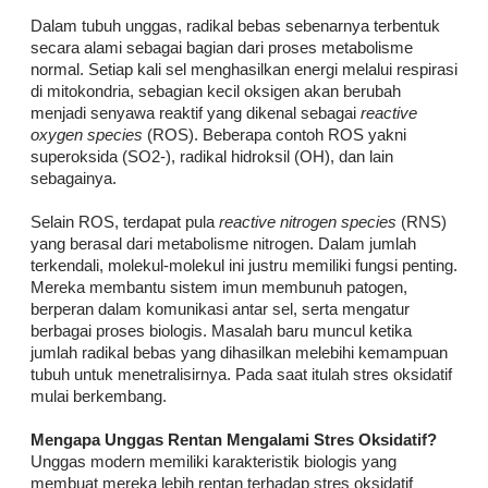
Dalam tubuh unggas, radikal bebas sebenarnya terbentuk
secara alami sebagai bagian dari proses metabolisme
normal. Setiap kali sel menghasilkan energi melalui respirasi
di mitokondria, sebagian kecil oksigen akan berubah
menjadi senyawa reaktif yang dikenal sebagai
reactive
oxygen species
(ROS). Beberapa contoh ROS yakni
superoksida (SO2-), radikal hidroksil (OH), dan lain
sebagainya.
Selain ROS, terdapat pula
reactive nitrogen species
(RNS)
yang berasal dari metabolisme nitrogen. Dalam jumlah
terkendali, molekul-molekul ini justru memiliki fungsi penting.
Mereka membantu sistem imun membunuh patogen,
berperan dalam komunikasi antar sel, serta mengatur
berbagai proses biologis. Masalah baru muncul ketika
jumlah radikal bebas yang dihasilkan melebihi kemampuan
tubuh untuk menetralisirnya. Pada saat itulah stres oksidatif
mulai berkembang.
Mengapa Unggas Rentan Mengalami Stres Oksidatif?
Unggas modern memiliki karakteristik biologis yang
membuat mereka lebih rentan terhadap stres oksidatif