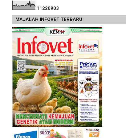
1
1
2
2
0
9
0
3
MAJALAH INFOVET TERBARU