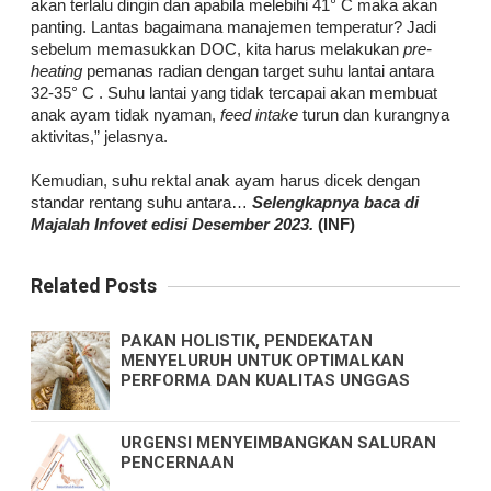
akan terlalu dingin dan apabila melebihi 41° C maka akan
panting. Lantas bagaimana manajemen temperatur? Jadi
sebelum memasukkan DOC, kita harus melakukan
pre-
heating
pemanas radian dengan target suhu lantai antara
32-35° C . Suhu lantai yang tidak tercapai akan membuat
anak ayam tidak nyaman,
feed intake
turun dan kurangnya
aktivitas,” jelasnya.
Kemudian, suhu rektal anak ayam harus dicek dengan
standar rentang suhu antara…
Selengkapnya baca di
Majalah Infovet edisi Desember 2023.
(INF)
Related Posts
PAKAN HOLISTIK, PENDEKATAN
MENYELURUH UNTUK OPTIMALKAN
PERFORMA DAN KUALITAS UNGGAS
URGENSI MENYEIMBANGKAN SALURAN
PENCERNAAN