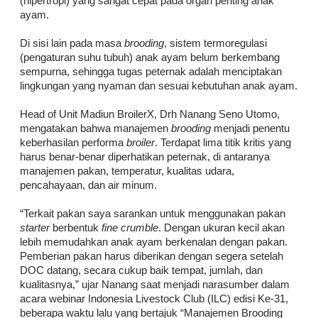
(hipertropi) yang sangat cepat pada organ penting anak
ayam.
Di sisi lain pada masa
brooding
, sistem termoregulasi
(pengaturan suhu tubuh) anak ayam belum berkembang
sempurna, sehingga tugas peternak adalah menciptakan
lingkungan yang nyaman dan sesuai kebutuhan anak ayam.
Head of Unit Madiun BroilerX, Drh Nanang Seno Utomo,
mengatakan bahwa manajemen
brooding
menjadi penentu
keberhasilan performa
broiler
. Terdapat lima titik kritis yang
harus benar-benar diperhatikan peternak, di antaranya
manajemen pakan, temperatur, kualitas udara,
pencahayaan, dan air minum.
“Terkait pakan saya sarankan untuk menggunakan pakan
starter
berbentuk
fine crumble
. Dengan ukuran kecil akan
lebih memudahkan anak ayam berkenalan dengan pakan.
Pemberian pakan harus diberikan dengan segera setelah
DOC datang, secara cukup baik tempat, jumlah, dan
kualitasnya,” ujar Nanang saat menjadi narasumber dalam
acara webinar Indonesia Livestock Club (ILC) edisi Ke-31,
beberapa waktu lalu yang bertajuk “Manajemen Brooding