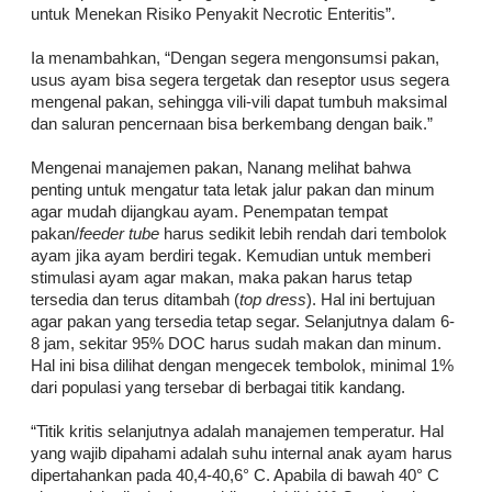
untuk Menekan Risiko Penyakit Necrotic Enteritis”.
Ia menambahkan, “Dengan segera mengonsumsi pakan,
usus ayam bisa segera tergetak dan reseptor usus segera
mengenal pakan, sehingga vili-vili dapat tumbuh maksimal
dan saluran pencernaan bisa berkembang dengan baik.”
Mengenai manajemen pakan, Nanang melihat bahwa
penting untuk mengatur tata letak jalur pakan dan minum
agar mudah dijangkau ayam. Penempatan tempat
pakan/
feeder tube
harus sedikit lebih rendah dari tembolok
ayam jika ayam berdiri tegak. Kemudian untuk memberi
stimulasi ayam agar makan, maka pakan harus tetap
tersedia dan terus ditambah (
top dress
). Hal ini bertujuan
agar pakan yang tersedia tetap segar. Selanjutnya dalam 6-
8 jam, sekitar 95% DOC harus sudah makan dan minum.
Hal ini bisa dilihat dengan mengecek tembolok, minimal 1%
dari populasi yang tersebar di berbagai titik kandang.
“Titik kritis selanjutnya adalah manajemen temperatur. Hal
yang wajib dipahami adalah suhu internal anak ayam harus
dipertahankan pada 40,4-40,6° C. Apabila di bawah 40° C