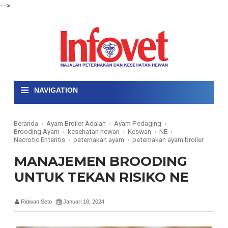
-->
≡
NAVIGATION
Beranda
›
Ayam Broiler Adalah
›
Ayam Pedaging
›
Brooding Ayam
›
kesehatan hewan
›
Keswan
›
NE
›
Necrotic Enteritis
›
peternakan ayam
›
peternakan ayam broiler
MANAJEMEN BROODING
UNTUK TEKAN RISIKO NE
Ridwan Seto
Januari 18, 2024