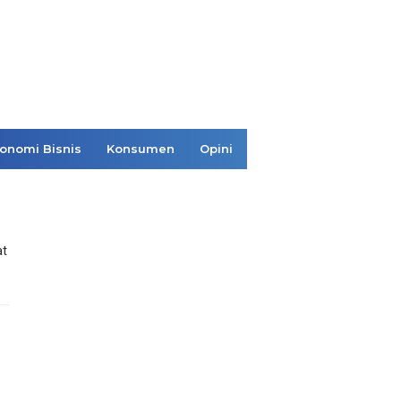
onomi Bisnis
Konsumen
Opini
at