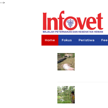
-->
Home
Fokus
Peristiwa
Fee
Links