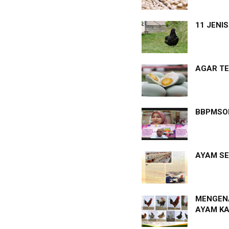
11 JENI
AGAR TE
BBPMSOH
AYAM SE
MENGENA
AYAM K