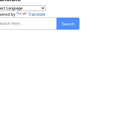
wered by
Translate
Search