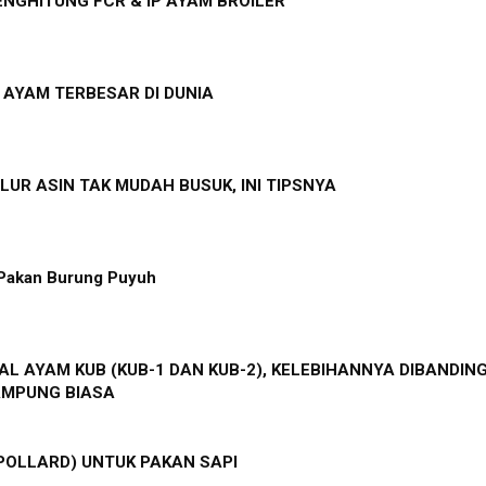
NGHITUNG FCR & IP AYAM BROILER
S AYAM TERBESAR DI DUNIA
LUR ASIN TAK MUDAH BUSUK, INI TIPSNYA
Pakan Burung Puyuh
L AYAM KUB (KUB-1 DAN KUB-2), KELEBIHANNYA DIBANDIN
AMPUNG BIASA
POLLARD) UNTUK PAKAN SAPI