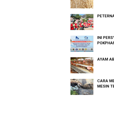
PETERNA
INI PER
POKPHAN
AYAM AB
CARA ME
MESIN T