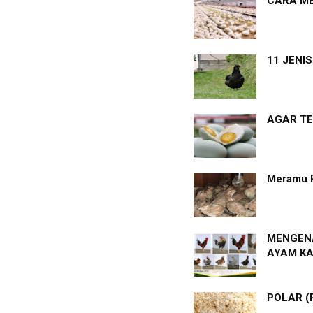
CARA ME
11 JENI
AGAR TE
Meramu 
MENGENA
AYAM K
POLAR (