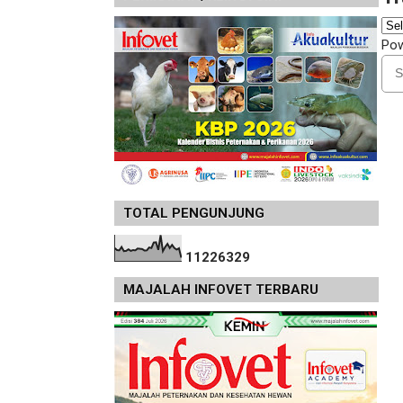
Po
TOTAL PENGUNJUNG
1
1
2
2
6
3
2
9
MAJALAH INFOVET TERBARU