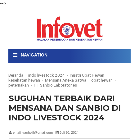
-->
≡
NAVIGATION
Beranda
›
indo livestock 2024
›
Inustri Obat Hewan
›
kesehatan hewan
›
Mensana Aneka Satwa
›
obat hewan
›
peternakan
›
PT Sanbio Laboratories
SUGUHAN TERBAIK DARI
MENSANA DAN SANBIO DI
INDO LIVESTOCK 2024
emailnyacholill@gmail.com
Juli 30, 2024