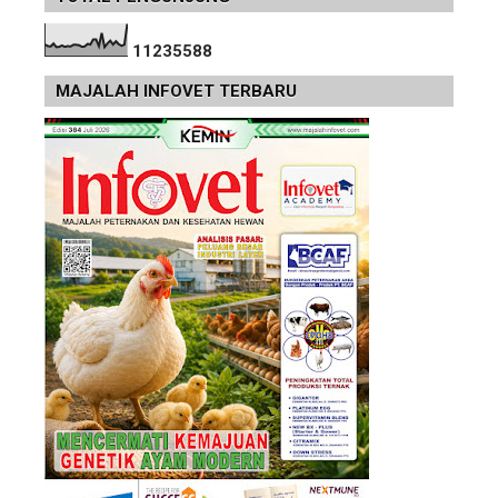
1
1
2
3
5
5
8
8
MAJALAH INFOVET TERBARU