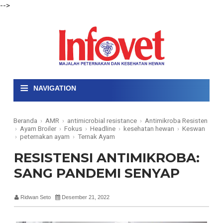
-->
≡
NAVIGATION
Beranda
›
AMR
›
antimicrobial resistance
›
Antimikroba Resisten
›
Ayam Broiler
›
Fokus
›
Headline
›
kesehatan hewan
›
Keswan
›
peternakan ayam
›
Ternak Ayam
RESISTENSI ANTIMIKROBA:
SANG PANDEMI SENYAP
Ridwan Seto
Desember 21, 2022