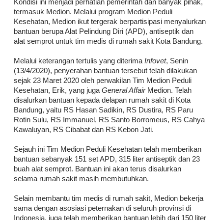
Kondisi ini menjadi perhatian pemerintah dan banyak pihak,
termasuk Medion. Melalui program Medion Peduli
Kesehatan, Medion ikut tergerak berpartisipasi menyalurkan
bantuan berupa Alat Pelindung Diri (APD), antiseptik dan
alat semprot untuk tim medis di rumah sakit Kota Bandung.
Melalui keterangan tertulis yang diterima
Infovet
, Senin
(13/4/2020), penyerahan bantuan tersebut telah dilakukan
sejak 23 Maret 2020 oleh perwakilan Tim Medion Peduli
Kesehatan, Erik, yang juga
General Affair
Medion. Telah
disalurkan bantuan kepada delapan rumah sakit di Kota
Bandung, yaitu RS Hasan Sadikin, RS Dustira, RS Paru
Rotin Sulu, RS Immanuel, RS Santo Borromeus, RS Cahya
Kawaluyan, RS Cibabat dan RS Kebon Jati.
Sejauh ini Tim Medion Peduli Kesehatan telah memberikan
bantuan sebanyak 151 set APD, 315 liter antiseptik dan 23
buah alat semprot. Bantuan ini akan terus disalurkan
selama rumah sakit masih membutuhkan.
Selain membantu tim medis di rumah sakit, Medion bekerja
sama dengan asosiasi peternakan di seluruh provinsi di
Indonesia, juga telah memberikan bantuan lebih dari 150 liter