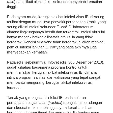
ratio
) dan diikuti oleh infeksi sekunder penyebab kematian
tinggi.
Pada ayam muda, kerugian akibat infeksi virus IB ini sering
terlihat dengan munculnya penyakit pernapasan kronis yang
sering diikuti infeksi sekunder
E. coli
. Di laboratorium
dimana lingkungannya bersih dan terkontrol, infeksi virus ini
hanya mengakibatkan ciliostatis atau silia yang tidak
bergerak. Kondisi silia yang tidak bergerak ini akan menjadi
pemicu infeksi lanjutan
E. coli
yang pada akhirnya juga
menyebabkan kematian.
Pada edisi sebelumnya (Infovet edisi 305 Desember 2019),
sudah dibahas bagaimana program kontrol untuk
meminimalkan kerugian akibat infeksi virus IB, dimana
intinya program sanitasi dan vaksinasi yang tepat sangat
membantu mengurangi kerugian akibat infeksi virus
tersebut.
Ternak yang mengalami infeksi IB, pada saluran
pernapasan bagian atas (
trachea
) mengalami peradangan
dan eksudat mukus, sehingga ayam kesulitan dalam
bernapas, demam tinggi dan merusak silia
trachea
yang