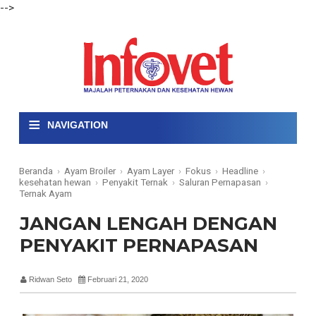
-->
≡
NAVIGATION
Beranda
›
Ayam Broiler
›
Ayam Layer
›
Fokus
›
Headline
›
kesehatan hewan
›
Penyakit Ternak
›
Saluran Pernapasan
›
Ternak Ayam
JANGAN LENGAH DENGAN
PENYAKIT PERNAPASAN
Ridwan Seto
Februari 21, 2020