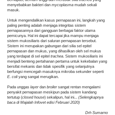
menyebabkan bakteri dan
mycoplasma
mudah sekali
masuk.
Untuk mengendalikan kasus pernapasan ini, langkah yang
paling penting adalah menjaga integritas sistem
pernapasannya dari gangguan berbagai faktor utama
pemicunya. Hal ini dapat tercapai jika mampu menjaga
sistem mukosiliaris dari saluran pernapasan tersebut.
Sistem ini merupakan gabungan dari silia sel epitel
pernapasan dan mukus, yang dihasilkan oleh sel mukus
yang terdapat di sel epitel
trachea
. Sistem mukosiliaris ini
menjadi benteng pertahanan pertama untuk kekebalan yang
bersifat mekanis dan tidak spesifik yang selanjutnya
berfungsi mencegah masuknya mikroba sekunder seperti
E. coli
yang sangat merugikan.
Pada unggas
layer
dan
broiler
sangat rentan mengalami
penyakit pernapasan meskipun pada sistem kandang
tertutup (
closed house
) sekalipun, hal ini...
(Selengkapnya
baca di Majalah Infovet edisi Februari 2020)
Drh Sumarno