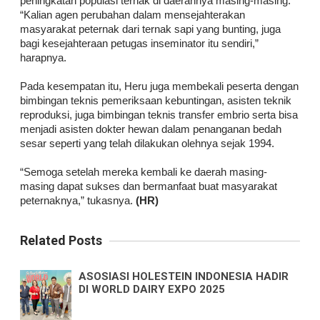
peningkatan populasi ternak di daerahnya masing-masing.
“Kalian agen perubahan dalam mensejahterakan
masyarakat peternak dari ternak sapi yang bunting, juga
bagi kesejahteraan petugas inseminator itu sendiri,”
harapnya.
Pada kesempatan itu, Heru juga membekali peserta dengan
bimbingan teknis pemeriksaan kebuntingan, asisten teknik
reproduksi, juga bimbingan teknis transfer embrio serta bisa
menjadi asisten dokter hewan dalam penanganan bedah
sesar seperti yang telah dilakukan olehnya sejak 1994.
“Semoga setelah mereka kembali ke daerah masing-
masing dapat sukses dan bermanfaat buat masyarakat
peternaknya,” tukasnya.
(HR)
Related Posts
ASOSIASI HOLESTEIN INDONESIA HADIR
DI WORLD DAIRY EXPO 2025