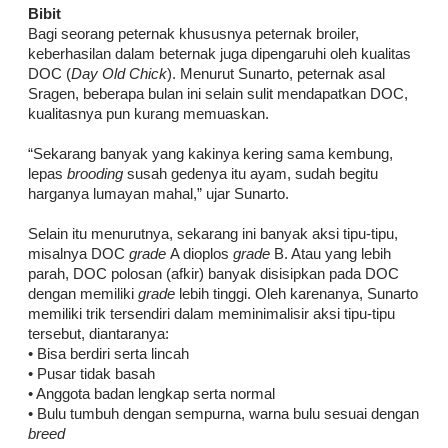
Bibit
Bagi seorang peternak khususnya peternak broiler,
keberhasilan dalam beternak juga dipengaruhi oleh kualitas
DOC (
Day Old Chick
). Menurut Sunarto, peternak asal
Sragen, beberapa bulan ini selain sulit mendapatkan DOC,
kualitasnya pun kurang memuaskan.
“Sekarang banyak yang kakinya kering sama kembung,
lepas
brooding
susah gedenya itu ayam, sudah begitu
harganya lumayan mahal,” ujar Sunarto.
Selain itu menurutnya, sekarang ini banyak aksi tipu-tipu,
misalnya DOC
grade
A dioplos
grade
B. Atau yang lebih
parah, DOC polosan (afkir) banyak disisipkan pada DOC
dengan memiliki
grade
lebih tinggi. Oleh karenanya, Sunarto
memiliki trik tersendiri dalam meminimalisir aksi tipu-tipu
tersebut, diantaranya:
• Bisa berdiri serta lincah
• Pusar tidak basah
• Anggota badan lengkap serta normal
• Bulu tumbuh dengan sempurna, warna bulu sesuai dengan
breed