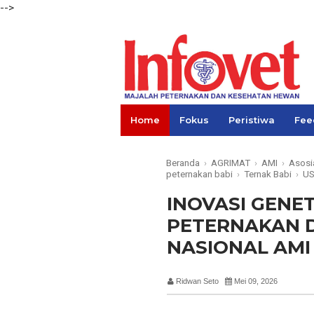
-->
Home
Fokus
Peristiwa
Fee
Links
Beranda
›
AGRIMAT
›
AMI
›
Asosi
peternakan babi
›
Ternak Babi
›
U
INOVASI GENE
PETERNAKAN 
NASIONAL AMI
Ridwan Seto
Mei 09, 2026