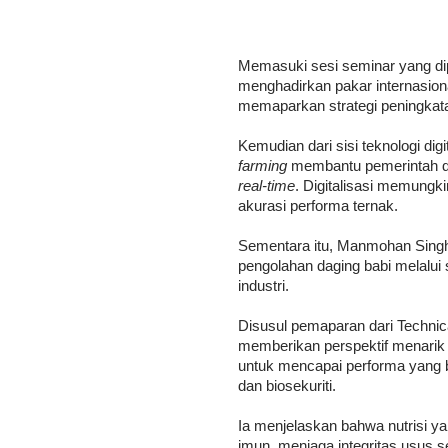
Memasuki sesi seminar yang di
menghadirkan pakar internasiona
memaparkan strategi peningkata
Kemudian dari sisi teknologi d
farming
membantu pemerintah d
real-time
. Digitalisasi memungki
akurasi performa ternak.
Sementara itu, Manmohan Singh
pengolahan daging babi melalui 
industri.
Disusul pemaparan dari Technica
memberikan perspektif menarik 
untuk mencapai performa yang ba
dan biosekuriti.
Ia menjelaskan bahwa nutrisi ya
imun, menjaga integritas usus s