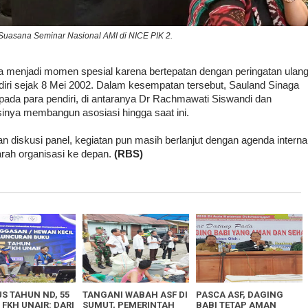
Suasana Seminar Nasional AMI di NICE PIK 2.
a menjadi momen spesial karena bertepatan dengan peringatan ulan
diri sejak 8 Mei 2002. Dalam kesempatan tersebut, Sauland Sinaga
ada para pendiri, di antaranya Dr Rachmawati Siswandi dan
inya membangun asosiasi hingga saat ini.
n diskusi panel, kegiatan pun masih berlanjut dengan agenda interna
ah organisasi ke depan.
(RBS)
S TAHUN ND, 55
TANGANI WABAH ASF DI
PASCA ASF, DAGING
FKH UNAIR: DARI
SUMUT, PEMERINTAH
BABI TETAP AMAN