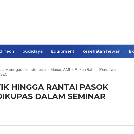
d Tech
budidaya
Equipment
kesehatan hewan
Ek
asi Monogastrik Indonesia
›
Munas AMI
›
Pakan Babi
›
Peristiwa
›
SSEC
TIK HINGGA RANTAI PASOK
DIKUPAS DALAM SEMINAR