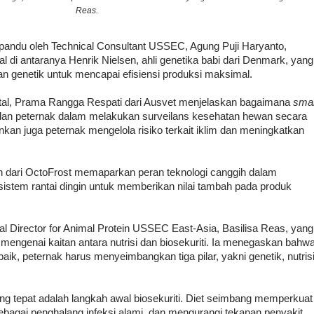
Reas.
pandu oleh Technical Consultant USSEC, Agung Puji Haryanto,
l di antaranya Henrik Nielsen, ahli genetika babi dari Denmark, yang
n genetik untuk mencapai efisiensi produksi maksimal.
igital, Prama Rangga Respati dari Ausvet menjelaskan bagaimana
sma
an peternak dalam melakukan surveilans kesehatan hewan secara
nkan juga peternak mengelola risiko terkait iklim dan meningkatkan
 dari OctoFrost memaparkan peran teknologi canggih dalam
sistem rantai dingin untuk memberikan nilai tambah pada produk
l Director for Animal Protein USSEC East-Asia, Basilisa Reas, yang
mengenai kaitan antara nutrisi dan biosekuriti. Ia menegaskan bahw
ik, peternak harus menyeimbangkan tiga pilar, yakni genetik, nutrisi
ng tepat adalah langkah awal biosekuriti. Diet seimbang memperkuat
ebagai penghalang infeksi alami, dan mengurangi tekanan penyakit