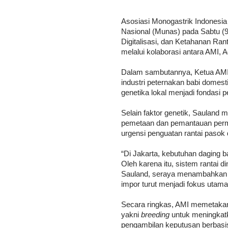
Asosiasi Monogastrik Indonesi
Nasional (Munas) pada Sabtu (9
Digitalisasi, dan Ketahanan Ran
melalui kolaborasi antara AMI, A
Dalam sambutannya, Ketua AMI,
industri peternakan babi domest
genetika lokal menjadi fondasi 
Selain faktor genetik, Sauland
pemetaan dan pemantauan perm
urgensi penguatan rantai pasok d
“Di Jakarta, kebutuhan daging b
Oleh karena itu, sistem rantai di
Sauland, seraya menambahkan 
impor turut menjadi fokus utama
Secara ringkas, AMI memetakan 
yakni
breeding
untuk meningkatka
pengambilan keputusan berbasis 