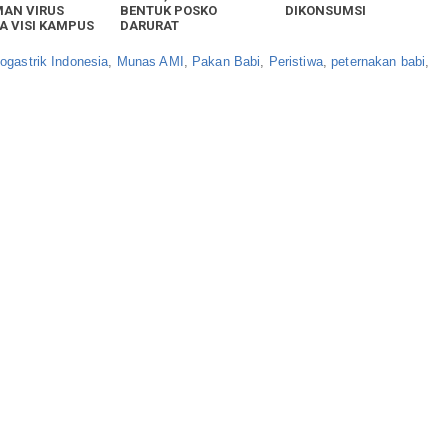
AN VIRUS
BENTUK POSKO
DIKONSUMSI
A VISI KAMPUS
DARURAT
ogastrik Indonesia
,
Munas AMI
,
Pakan Babi
,
Peristiwa
,
peternakan babi
,