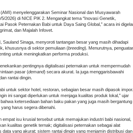
a (AMI) menyelenggarakan Seminar Nasional dan Musyawarah
/5/2026) di NICE PIK 2. Mengangkat tema “Inovasi Genetik,
tai Pasok Peternakan Babi untuk Daya Saing Global,” acara ini digela
grimat, dan Majalah Infovet.
 Sauland Sinaga, menyoroti tantangan besar yang masih dihadapi
ik, khususnya di sektor pemuliaan (
breeding
). Menurutnya, penguata
penting untuk meningkatkan performa produksi.
 menekankan pentingnya digitalisasi peternakan untuk mempermudah
intaan pasar (
demand
) secara akurat. Ia juga menggarisbawahi
an rantai dingin.
abi untuk sektor hotel, restoran, sebagian besar masih dipasok impor
ngin ini sangat diperlukan untuk menjaga kualitas produk lokal,” ujar
bahwa ketersediaan bahan baku pakan yang juga masih bergantung
 yang harus segera dibenahi.
empat isu krusial tersebut untuk memajukan industri babi nasional,
n kualitas genetik ternak; digitalisasi peternakan sebagai alat
data yang akurat; sistem rantai dingin yang menjamin distribusi dan