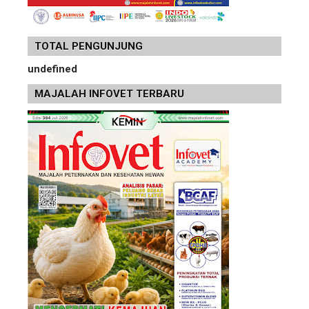
TOTAL PENGUNJUNG
u
n
d
e
f
n
e
d
MAJALAH INFOVET TERBARU