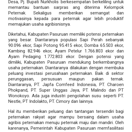
Desa, Pj. Bupati Nurkholis berkesempatan berkeliling untuk
memantau bantuan sarpras ang diterima Kelompok
Peternak. Sekaligus memberikan semangat dan
motivasinya kepada para peternak agar lebih produktif
memajukan usaha agribisnisnya.
Diketahui, Kabupaten Pasuruan memiliki potensi peternakan
yang besar. Diantaranya populasi Sapi Perah sebanyak
90.096 ekor, Sapi Potong 95.415 ekor, Domba 65.503 ekor,
Kambing 82.946 ekor, Ayam Petelur 1.766.803 ekor dan
Ayam Pedaging 1.772.803 ekor. Dengan potensi yang
dimiliki, Kabupaten Pasuruan mendukung berkembangnya
usaha peternakan. Diantaranya dilakukan dengan membuka
peluang investasi perusahaan peternakan. Baik di sektor
perunggasan, persusuan maupun pakan ternak.
Diantaranya, PT. Japfa Comfeed Indonesia, PT. Charoen
Phokpand, PT. Super Unggas Jaya, PT. Malindo dan PT
Wonokoyo. Ada juga industri pengolahan susu seperti PT.
Nestle, PT Indolakto, PT. Cimory dan lainnya.
Hal itu memberikan peluang dan tantangan tersendiri bagi
peternakan rakyat agar mampu bersaing dalam usaha
agribis peternakan menuju peternak maju dan mandiri. Oleh
karenanya, Pemerintah Kabupaten Pasuruan memfasilitasi