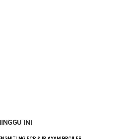
INGGU INI
NGHITUNG FCR & IP AYAM BROILER