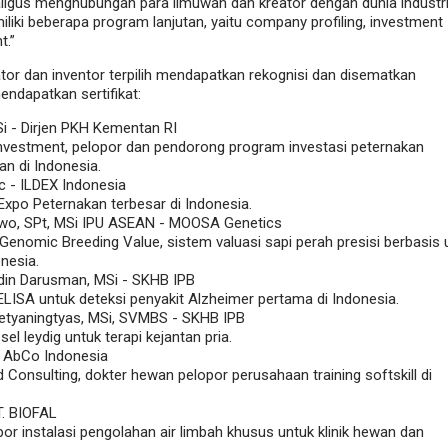
kaligus menghubungan para ilmuwan dan kreator dengan dunia industri
iliki beberapa program lanjutan, yaitu company profiling, investment
t.”
ator dan inventor terpilih mendapatkan rekognisi dan disematkan
ndapatkan sertifikat:
i - Dirjen PKH Kementan RI
 Investment, pelopor dan pendorong program investasi peternakan
n di Indonesia.
Sc - ILDEX Indonesia
 Expo Peternakan terbesar di Indonesia.
stowo, SPt, MSi IPU ASEAN - MOOSA Genetics
 Genomic Breeding Value, sistem valuasi sapi perah presisi berbasis u
nesia.
din Darusman, MSi - SKHB IPB
t ELISA untuk deteksi penyakit Alzheimer pertama di Indonesia.
etyaningtyas, MSi, SVMBS - SKHB IPB
el leydig untuk terapi kejantan pria.
T AbCo Indonesia
d Consulting, dokter hewan pelopor perusahaan training softskill di
T. BIOFAL
por instalasi pengolahan air limbah khusus untuk klinik hewan dan