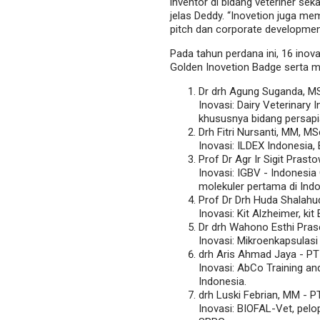
inventor di bidang veteriner se
jelas Deddy. “Inovetion juga mem
pitch dan corporate developmen
Pada tahun perdana ini, 16 inov
Golden Inovetion Badge serta me
Dr drh Agung Suganda, MS
Inovasi: Dairy Veterinary
khususnya bidang persapia
Drh Fitri Nursanti, MM, M
Inovasi: ILDEX Indonesia,
Prof Dr Agr Ir Sigit Pra
Inovasi: IGBV - Indonesia
molekuler pertama di Indo
Prof Dr Drh Huda Shalahu
Inovasi: Kit Alzheimer, ki
Dr drh Wahono Esthi Pras
Inovasi: Mikroenkapsulasi s
drh Aris Ahmad Jaya - P
Inovasi: AbCo Training an
Indonesia.
drh Luski Febrian, MM - P
Inovasi: BIOFAL-Vet, pelo