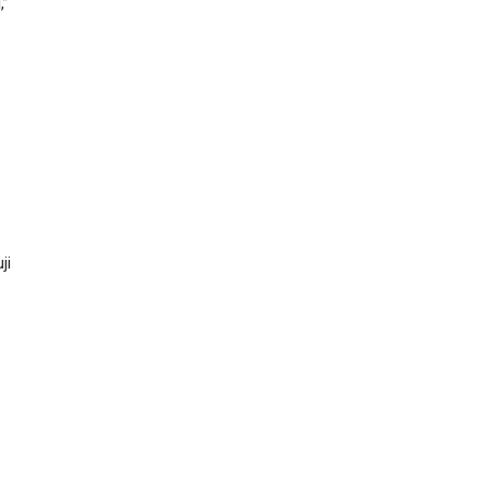
,”
ji