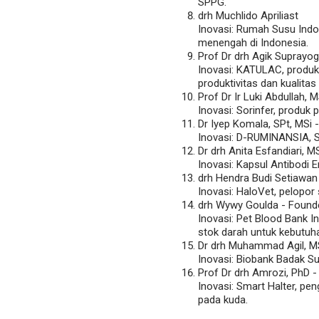
SPPG.
drh Muchlido Apriliast
Inovasi: Rumah Susu Indon
menengah di Indonesia.
Prof Dr drh Agik Suprayo
Inovasi: KATULAC, produk
produktivitas dan kualitas
Prof Dr Ir Luki Abdullah, 
Inovasi: Sorinfer, produk 
Dr Iyep Komala, SPt, MSi 
Inovasi: D-RUMINANSIA, S
Dr drh Anita Esfandiari, M
Inovasi: Kapsul Antibodi 
drh Hendra Budi Setiawan
Inovasi: HaloVet, pelopor 
drh Wywy Goulda - Founde
Inovasi: Pet Blood Bank 
stok darah untuk kebutuha
Dr drh Muhammad Agil, M
Inovasi: Biobank Badak S
Prof Dr drh Amrozi, PhD -
Inovasi: Smart Halter, pe
pada kuda.