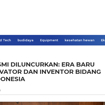
d Tech
budidaya
Equipment
kesehatan hewan
Ek
SMI DILUNCURKAN: ERA BARU
OVATOR DAN INVENTOR BIDANG
DONESIA
5