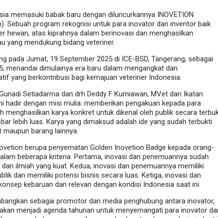
sia memasuki babak baru dengan diluncurkannya INOVETION
n). Sebuah program rekognisi untuk para inovator dan inventor baik
r hewan, atas kiprahnya dalam berinovasi dan menghasilkan
au yang mendukung bidang veteriner.
ng pada Jumat, 19 September 2025 di ICE-BSD, Tangerang, sebagai
25, menandai dimulainya era baru dalam mengangkat dan
tif yang berkontribusi bagi kemajuan veteriner Indonesia.
Gunadi Setiadarma dan drh Deddy F Kurniawan, MVet dari Ikatan
ini hadir dengan misi mulia: memberikan pengakuan kepada para
ah menghasilkan karya konkret untuk dikenal oleh publik secara terbu
ar lebih luas. Karya yang dimaksud adalah ide yang sudah terbukti
t maupun barang lainnya.
Inovetion berupa penyematan Golden Inovetion Badge kepada orang-
dalam beberapa kriteria. Pertama, inovasi dan penemuannya sudah
 dan ilmiah yang kuat. Kedua, inovasi dan penemuannya memiliki
lik dan memiliki potensi bisnis secara luas. Ketiga, inovasi dan
nsep kebaruan dan relevan dengan kondisi Indonesia saat ini.
mbangkan sebagai promotor dan media penghubung antara inovator,
on akan menjadi agenda tahunan untuk menyemangati para inovator da