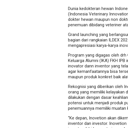
Dunia kedokteran hewan Indone
(Indonesia Veterinary Innovatio
dokter hewan maupun non dokte
penemuan dibidang veteriner at
Grand launching yang berlangsu
bagian dari rangkaian ILDEX 20
mengapresiasi karya-karya inova
Program yang digagas oleh drh 
Keluarga Alumni (IKA) FKH IPB 
inovator dann inventor yang tel
agar kemanfaatannya bisa terseb
maupun produk konkret baik ala
Rekognisi yang diberikan oleh 
orang yang memiliki kelayakan 
dilakukan dengan dasar keahlian
potensi untuk menjadi produk pub
penemuannya memiliki muatan ko
“Ke depan, Inovetion akan dike
inventor dan investor. Inoveti