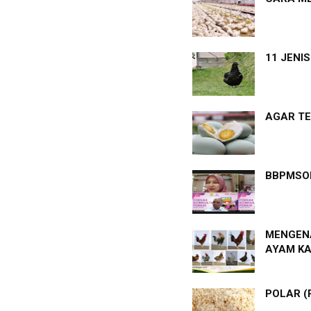
11 JENI
AGAR TE
BBPMSOH
MENGENA
AYAM K
POLAR (