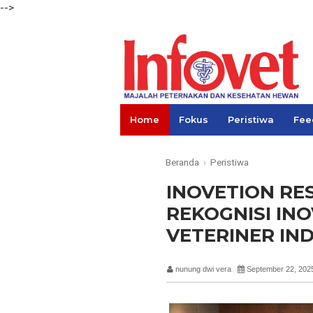
-->
Home
Fokus
Peristiwa
Fee
Links
Beranda
›
Peristiwa
INOVETION RE
REKOGNISI IN
VETERINER IN
nunung dwi vera
September 22, 202