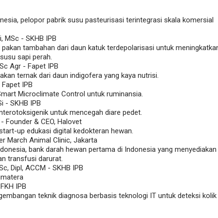
esia, pelopor pabrik susu pasteurisasi terintegrasi skala komersial
gi, MSc - SKHB IPB
 pakan tambahan dari daun katuk terdepolarisasi untuk meningkatka
 susu sapi perah.
MSc Agr - Fapet IPB
pakan ternak dari daun indigofera yang kaya nutrisi.
- Fapet IPB
mart Microclimate Control untuk ruminansia.
Si - SKHB IPB
Enterotoksigenik untuk mencegah diare pedet.
 - Founder & CEO, Halovet
start-up edukasi digital kedokteran hewan.
r March Animal Clinic, Jakarta
Indonesia, bank darah hewan pertama di Indonesia yang menyediakan
n transfusi darurat.
Sc, Dipl, ACCM - SKHB IPB
umatera
 FKH IPB
ngembangan teknik diagnosa berbasis teknologi IT untuk deteksi kolik