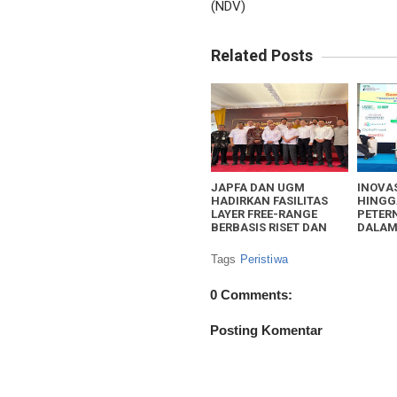
(NDV)
Related Posts
JAPFA DAN UGM
INOVAS
HADIRKAN FASILITAS
HINGG
LAYER FREE-RANGE
PETER
BERBASIS RISET DAN
DALAM
KESEJAHTERAAN
NASIO
HEWAN
Tags
Peristiwa
0 Comments:
Posting Komentar