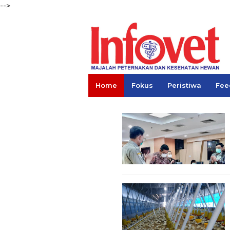
-->
Home
Fokus
Peristiwa
Fee
Links