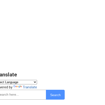
anslate
wered by
Translate
Search