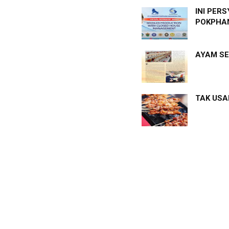
INI PER
POKPHAN
AYAM SE
TAK USAH